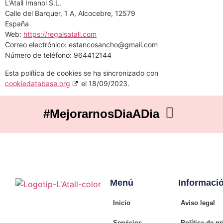
L'Atall Imanol S.L.
Calle del Barquer, 1 A, Alcocebre, 12579
España
Web:
https://regalsatall.com
Correo electrónico:
estancosancho@
gmail.com
Número de teléfono: 964412144
Esta política de cookies se ha sincronizado con
cookiedatabase.org
el 18/09/2023.
#MejorarnosDiaADia
Menú
Informaci
Inicio
Aviso legal
Servicios
Política de p