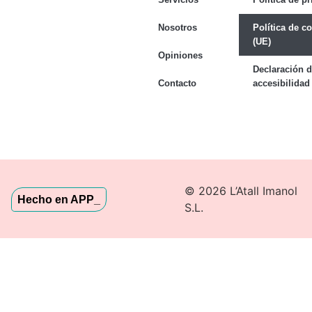
Nosotros
Política de c
(UE)
Opiniones
Declaración 
Contacto
accesibilidad
© 2026 L’Atall Imanol
Hecho en APP_
S.L.